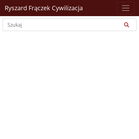
Ryszard Frączek
Cywilizacja